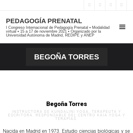
PEDAGOGÍA PRENATAL
I Congreso Internacional de Pedagogía Prenatal • Modalidad
virtual • 15 a 17 de noviembre 2021 • Organizado por la
Universidad Autónoma de Madrid, REDIPE y ANEP
PRESENTACIÓN
BEGOÑA TORRES
I JORNADAS INTERNACIONALES
I CONGRESO INTERNACIONAL
PUBLICACIONES
Begoña Torres
BLOG
INSTRUCTORA DE KUNDALINI YOGA, TERAPEUTA Y
ESCRITORA. RESPONSABLE DEL CENTRO KAIA YOGA Y
TERAPIAS.
Nacida en Madrid en 1973. Estudio ciencias biológicas y se