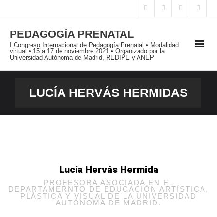
PEDAGOGÍA PRENATAL
I Congreso Internacional de Pedagogía Prenatal • Modalidad
virtual • 15 a 17 de noviembre 2021 • Organizado por la
Universidad Autónoma de Madrid, REDIPE y ANEP
PRESENTACIÓN
LUCÍA HERVÁS HERMIDAS
I JORNADAS INTERNACIONALES
I CONGRESO INTERNACIONAL
PUBLICACIONES
Lucía Hervás Hermida
BLOG
PROFESORA ASOCIADA EN EL
DEPARTAMERNTO DE EDUCACIÓN ARTÍSTICA,
PLÁSTICA Y VISUAL DE LA UNIVERSIDAD
AUTÓNOMA DE MADRID.