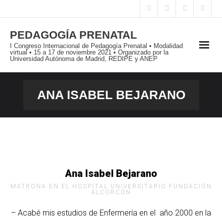
PEDAGOGÍA PRENATAL
I Congreso Internacional de Pedagogía Prenatal • Modalidad
virtual • 15 a 17 de noviembre 2021 • Organizado por la
Universidad Autónoma de Madrid, REDIPE y ANEP
PRESENTACIÓN
ANA ISABEL BEJARANO
I JORNADAS INTERNACIONALES
I CONGRESO INTERNACIONAL
PUBLICACIONES
Ana Isabel Bejarano
BLOG
MATRONA EN EL HOSPITAL UNIVERSITARIO FUNDACIÓN
ALCORCÓN
– Acabé mis estudios de Enfermería en el año 2000 en la